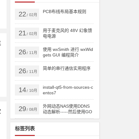
PCB布线布局基本规则
22
02月
/
用于麦克风的 48V 幻象馈
21
02月
/
电电源
主
使用 wxSmith 进行 wxWid
26
11月
/
gets GUI 编程简介
简单的串行通信实用程序
26
11月
/
install-qt5-from-sources-c
14
10月
/
entos7
外网动态NAS使用DDNS
29
08月
/
欧
动态解析-----然后使用GO
DADDY跟踪IP实现顶级域
名或者二级域名直接实时
标签列表
更新IP！