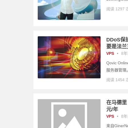
阅读 1297 
DDoS保护
要是法兰
VPS
•
8年前
Qovic O
服务器管理。
阅读 1454 
在马德里（
元/年
VPS
•
8年前
来自Gine