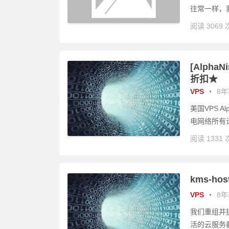
往常一样，我
阅读 3069 
[Alpha
折扣★
VPS
•
8年前
美国VPS A
电网络所有计
阅读 1331 
kms-ho
VPS
•
8年前
我们重组并扩
活的云服务