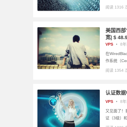
阅读 1316 
美国西部专用|
宽| $ 48.
VPS
•
8年前
在Wired
作系统（Cen
阅读 1354 
认证数据中心
VPS
•
8年前
又见面了！
证（3级）和IS