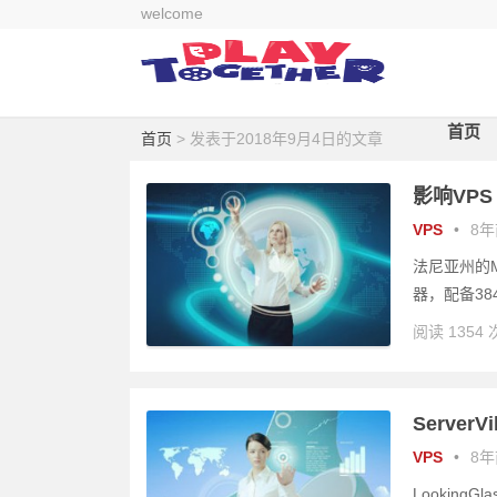
welcome
首页
首页
> 发表于2018年9月4日的文章
影响VPS 
VPS
•
8年前
法尼亚州的Me
器，配备384G
阅读 1354 
ServerV
VPS
•
8年前
LookingGla