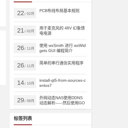
PCB布线布局基本规则
22
02月
/
用于麦克风的 48V 幻象馈
21
02月
/
电电源
使用 wxSmith 进行 wxWid
26
11月
/
gets GUI 编程简介
简单的串行通信实用程序
26
11月
/
install-qt5-from-sources-c
14
10月
/
entos7
外网动态NAS使用DDNS
29
08月
/
动态解析-----然后使用GO
DADDY跟踪IP实现顶级域
名或者二级域名直接实时
标签列表
更新IP！