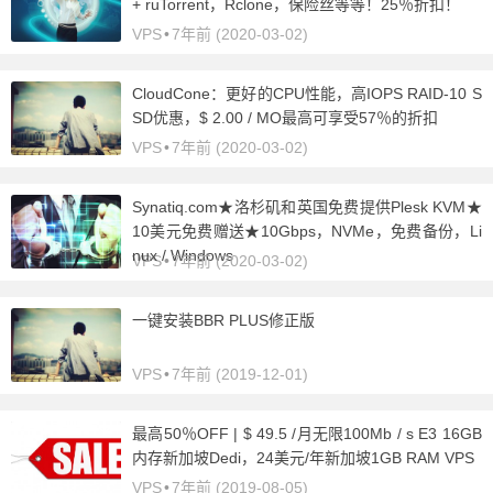
+ ruTorrent，Rclone，保险丝等等！25％折扣！
VPS
•
7年前 (2020-03-02)
CloudCone：更好的CPU性能，高IOPS RAID-10 S
SD优惠，$ 2.00 / MO最高可享受57％的折扣
VPS
•
7年前 (2020-03-02)
Synatiq.com★洛杉矶和英国免费提供Plesk KVM★
10美元免费赠送★10Gbps，NVMe，免费备份，Li
nux / Windows
VPS
•
7年前 (2020-03-02)
一键安装BBR PLUS修正版
VPS
•
7年前 (2019-12-01)
最高50％OFF | $ 49.5 /月无限100Mb / s E3 16GB
内存新加坡Dedi，24美元/年新加坡1GB RAM VPS
VPS
•
7年前 (2019-08-05)