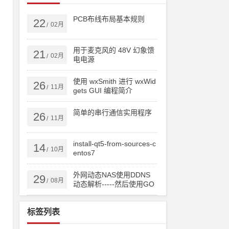
电
PCB布线布局基本规则
22
02月
/
用于麦克风的 48V 幻象馈
21
02月
/
电电源
防
使用 wxSmith 进行 wxWid
26
11月
/
gets GUI 编程简介
简单的串行通信实用程序
26
11月
/
install-qt5-from-sources-c
14
10月
/
entos7
外网动态NAS使用DDNS
29
08月
/
动态解析-----然后使用GO
DADDY跟踪IP实现顶级域
名或者二级域名直接实时
标签列表
更新IP！
也