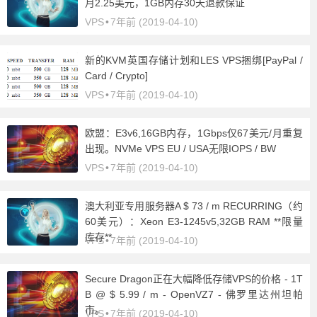
月2.25美元，1GB内存30天退款保证
VPS
•
7年前 (2019-04-10)
新的KVM英国存储计划和LES VPS捆绑[PayPal /
Card / Crypto]
VPS
•
7年前 (2019-04-10)
欧盟：E3v6,16GB内存，1Gbps仅67美元/月重复
出现。NVMe VPS EU / USA无限IOPS / BW
VPS
•
7年前 (2019-04-10)
澳大利亚专用服务器A $ 73 / m RECURRING（约
60美元）：Xeon E3-1245v5,32GB RAM **限量
库存**
VPS
•
7年前 (2019-04-10)
Secure Dragon正在大幅降低存储VPS的价格 - 1T
B @ $ 5.99 / m - OpenVZ7 - 佛罗里达州坦帕
市。
VPS
•
7年前 (2019-04-10)