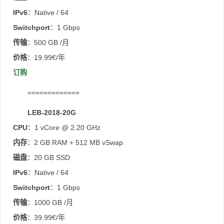
IPv6
：Native / 64
Switchport
：1 Gbps
传输
：500 GB /月
价格
：19.99€/年
订购
=============
LEB-2018-20G
CPU
：1 vCore @ 2.20 GHz
内存
：2 GB RAM + 512 MB vSwap
磁盘
：20 GB SSD
IPv6
：Native / 64
Switchport
：1 Gbps
传输
：1000 GB /月
价格
：39.99€/年