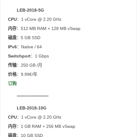
LEB-2018-5G
CPU
：1 vCore @ 2.20 GHz
内存
：512 MB RAM + 128 MB vSwap
磁盘
：5 GB SSD
IPv6
：Native / 64
Switchport
：1 Gbps
传输
：250 GB /月
价格
：9.99€/年
订购
=============
LEB-2018-10G
CPU
：1 vCore @ 2.20 GHz
内存
：1 GB RAM + 256 MB vSwap
磁盘
：10 GB SSD