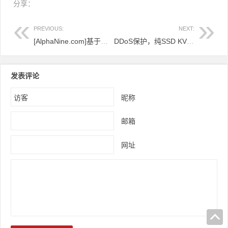
分享：
PREVIOUS:
NEXT:
[AlphaNine.com]基于美国的KVM和Openvz VPS特别计划★30％折扣★
DDoS保护，纯SSD KVM VPS起价2美元/月 - Psychz，洛杉矶| 主要是法兰克福
发表评论
昵称
邮箱
网址