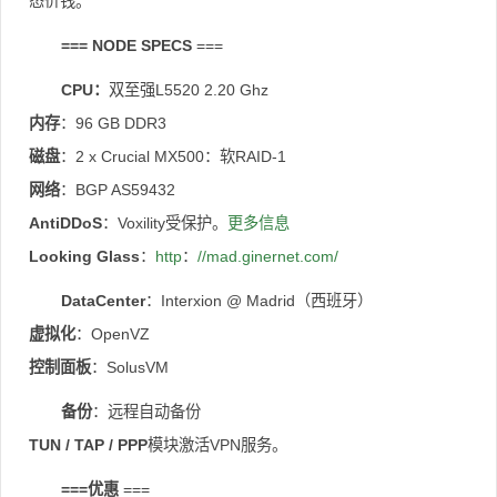
态价钱。
=== NODE SPECS
===
CPU：
双至强L5520 2.20 Ghz
内存
：96 GB DDR3
磁盘
：2 x Crucial MX500：软RAID-1
网络
：BGP AS59432
AntiDDoS
：Voxility受保护。
更多信息
Looking Glass
：
http
：
//mad.ginernet.com/
DataCenter
：Interxion @ Madrid（西班牙）
虚拟化
：OpenVZ
控制面板
：SolusVM
备份
：远程自动备份
TUN / TAP / PPP
模块激活VPN服务。
===优惠
===