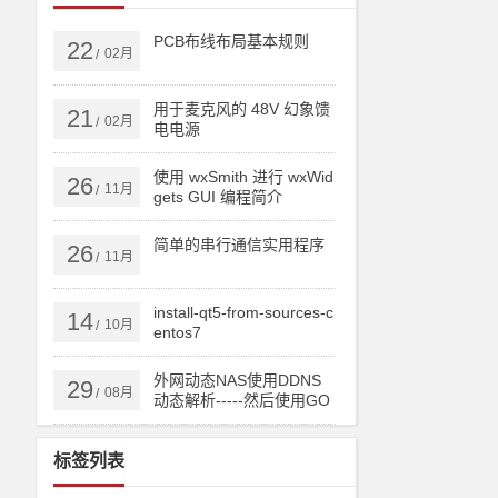
PCB布线布局基本规则
22
02月
/
用于麦克风的 48V 幻象馈
21
02月
/
电电源
使用 wxSmith 进行 wxWid
26
11月
/
gets GUI 编程简介
简单的串行通信实用程序
26
11月
/
install-qt5-from-sources-c
14
10月
/
entos7
外网动态NAS使用DDNS
29
08月
/
动态解析-----然后使用GO
DADDY跟踪IP实现顶级域
名或者二级域名直接实时
标签列表
更新IP！