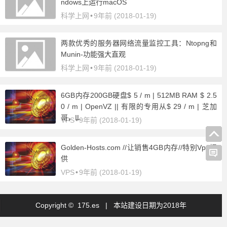
ndows上运行macOS
科学上网
•
9年前 (2018-01-19)
两款优秀的服务器网络流量监控工具：Ntopng和
Munin-功能强大直观
科学上网
•
9年前 (2018-01-19)
6GB内存200GB硬盘$ 5 / m | 512MB RAM $ 2.5
0 / m | OpenVZ || 有限的专用从$ 29 / m | 芝加
哥，IL
VPS
•
9年前 (2018-01-19)
Golden-Hosts.com //让销售4GB内存//特别Vps提
供
VPS
•
9年前 (2018-01-19)
Copyright © 175.es |
本站建设日期为2018年