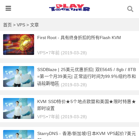
首页
>
VPS
> 文章
First Root - 具有终身折扣的所有Flash KVM
VPS
•
7年前 (2019-03-28)
SSDBlaze | 25美元优惠折扣| 双E5645 / 8gb / 8TB
=第一个月39美元| 正常运行时间为99.9％纽约市和
达拉斯地区
VPS
•
7年前 (2019-03-28)
KVM SSD特价★5个地点欧盟和美国★限时特惠★
即时设置
VPS
•
7年前 (2019-03-28)
StarryDNS - 香港/新加坡/日本KVM VPS起价7美元