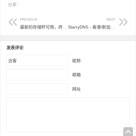
分享：
PREVIOUS:
NEXT:
最新的存储杯可用，终身30％折扣1gbps端口速度位于罗马尼亚！
StarryDNS - 香港/新加坡/日本KVM VPS起价7美元起
发表评论
昵称
邮箱
网址