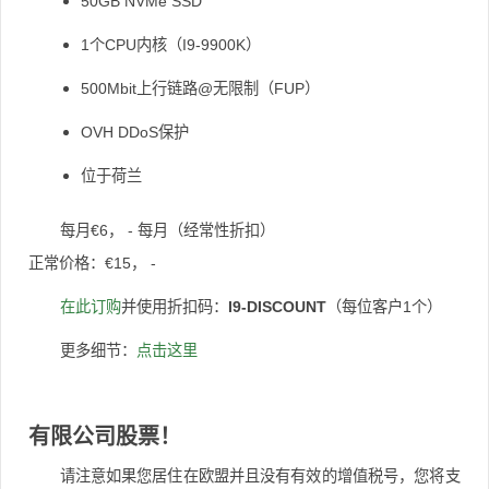
50GB NVMe SSD
1个CPU内核（I9-9900K）
500Mbit上行链路@无限制（FUP）
OVH DDoS保护
位于荷兰
每月€6， - 每月（经常性折扣）
正常价格：€15， -
在此订购
并使用折扣码：
I9-DISCOUNT
（每位客户1个）
更多细节：
点击这里
有限公司股票！
请注意如果您居住在欧盟并且没有有效的增值税号，您将支