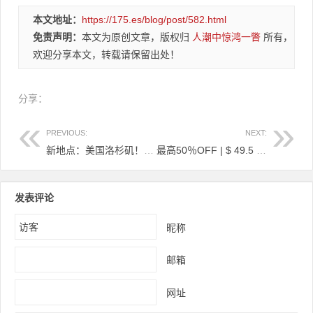
本文地址：
https://175.es/blog/post/582.html
免责声明：
本文为原创文章，版权归
人潮中惊鸿一瞥
所有，
欢迎分享本文，转载请保留出处！
分享：
PREVIOUS:
NEXT:
新地点：美国洛杉矶！DirectAdmin共享和转销商托管正确完成。
最高50％OFF | $ 49.5 /月无限100Mb / s E3 16GB内存新加坡Dedi，24美元/年新加坡1GB RAM VPS
发表评论
昵称
邮箱
网址