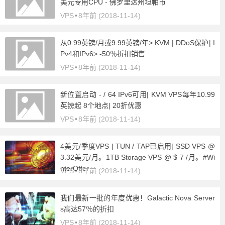
美元专用CPU - 佛罗里达州坦帕市
VPS
•
8年前 (2018-11-14)
从0.99英镑/月或9.99英镑/年> KVM | DDoS保护| I
Pv4和IPv6> -50％折扣销售
VPS
•
8年前 (2018-11-14)
新位置启动 - / 64 IPv6可用| KVM VPS每年10.99
英镑起 8个地点| 20折优惠
VPS
•
8年前 (2018-11-14)
4美元/季度VPS | TUN / TAP已启用| SSD VPS @
3.32美元/月。1TB Storage VPS @ $ 7 /月。#Wi
nterOffer
VPS
•
8年前 (2018-11-14)
我们最新一批的年度优惠！Galactic Nova Server
s高达57％的折扣
VPS
•
8年前 (2018-11-14)