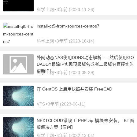
科学上网
•
3年前 (2023-11-26)
install-qt5-from-sources-centos7
科学上网
•
3年前 (2023-10-14)
外网动态NAS使用DDNS动态解析-----然后使用GO
DADDY跟踪IP实现顶级域名或者二级域名直接实时
更新IP！
科学上网
•
3年前 (2023-08-29)
在 CentOS 上启用快照并安装 FreeCAD
VPS
•
3年前 (2023-06-11)
NEXTCLOUD错误  PHP zip 模块未安装。 BT面
板解决方案【原创】
科学上网
•
4年前 (2022-12-04)