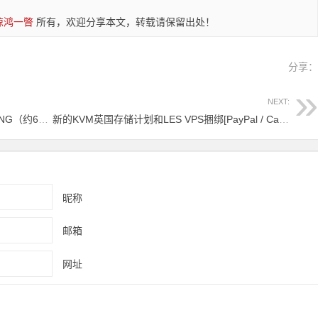
惊鸿一瞥
所有，欢迎分享本文，转载请保留出处！
分享
NEXT:
澳大利亚专用服务器A $ 73 / m RECURRING（约60美元）：Xeon E3-1245v5,32GB RAM **限量库存**
新的KVM英国存储计划和LES VPS捆绑[PayPal / Card / Crypto]
昵称
邮箱
网址