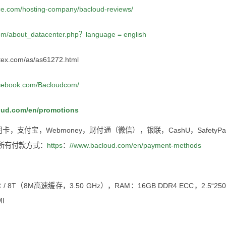
ice.com/hosting-company/bacloud-reviews/
om/about_datacenter.php？language = english
ex.com/as/as61272.html
cebook.com/Bacloudcom/
oud.com/en/promotions
pal，信用卡，支付宝，Webmoney，财付通（微信），银联，CashU，SafetyP
所有付款方式：
https
：
//www.bacloud.com/en/payment-methods
/ 8T（8M高速缓存，3.50 GHz），RAM：16GB DDR4 ECC，2.5“25
MI