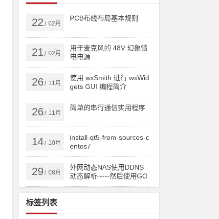
PCB布线布局基本规则
22
02月
/
用于麦克风的 48V 幻象馈
21
02月
/
电电源
使用 wxSmith 进行 wxWid
26
11月
/
gets GUI 编程简介
简单的串行通信实用程序
26
11月
/
a
install-qt5-from-sources-c
14
10月
/
entos7
外网动态NAS使用DDNS
29
08月
/
动态解析-----然后使用GO
0
DADDY跟踪IP实现顶级域
名或者二级域名直接实时
标签列表
更新IP！