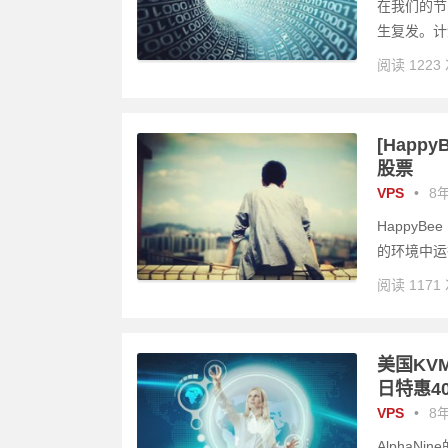
在我们的节
生复发。计划
阅读 1223
[Happ
股票
VPS
•
8年
Happy
的环境中运
阅读 1171
美国KVM和
日特惠4
VPS
•
8年
AlphaN