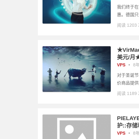
我们终于在
惠。德国只
阅读 1203
★VirMa
美元/月★
VPS
•
8年
对于圣诞节
价商品提供
阅读 1189
PIELAYE
护::存
VPS
•
8年