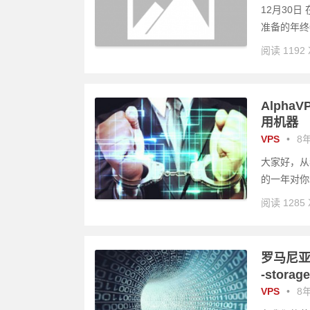
12月30
准备的年终
阅读 1192
Alpha
用机器
VPS
•
8年
大家好，从
的一年对你
阅读 1285
罗马尼亚圣
-storag
VPS
•
8年