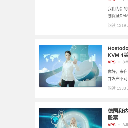
我们为新的2
划保证RAM
阅读 1319
Hostod
KVM 4美
VPS
•
8年
你好，来自H
并发布不可
阅读 1333
德国和达拉斯
股票
VPS
•
8年