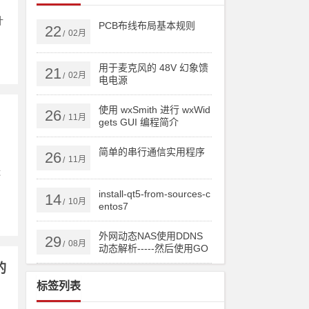
计
PCB布线布局基本规则
22
02月
/
用于麦克风的 48V 幻象馈
21
02月
/
电电源
使用 wxSmith 进行 wxWid
26
11月
/
gets GUI 编程简介
简单的串行通信实用程序
26
11月
/
休
install-qt5-from-sources-c
14
10月
/
entos7
外网动态NAS使用DDNS
29
08月
/
动态解析-----然后使用GO
DADDY跟踪IP实现顶级域
的
名或者二级域名直接实时
标签列表
更新IP！