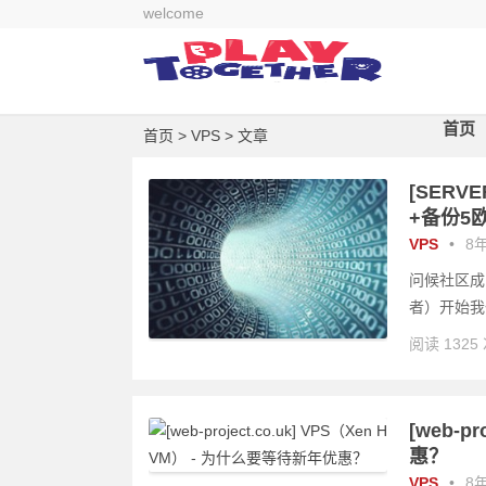
welcome
首页
首页
>
VPS
> 文章
[SERVE
+备份5
VPS
•
8年
问候社区成员
者）开始我
阅读 1325
[web-p
惠？
VPS
•
8年