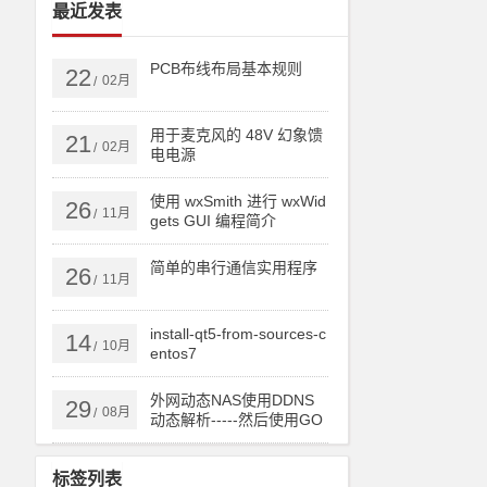
最近发表
PCB布线布局基本规则
22
02月
/
用于麦克风的 48V 幻象馈
21
02月
/
电电源
使用 wxSmith 进行 wxWid
26
11月
/
gets GUI 编程简介
简单的串行通信实用程序
26
11月
/
install-qt5-from-sources-c
14
10月
/
entos7
外网动态NAS使用DDNS
29
08月
/
动态解析-----然后使用GO
DADDY跟踪IP实现顶级域
名或者二级域名直接实时
标签列表
更新IP！