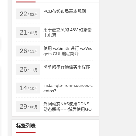
注
PCB布线布局基本规则
22
02月
/
用于麦克风的 48V 幻象馈
21
02月
/
电电源
opose-classpath libelf-dev libncurses5-dev libncursesw5-
使用 wxSmith 进行 wxWid
26
11月
/
gets GUI 编程简介
简单的串行通信实用程序
26
11月
/
install-qt5-from-sources-c
14
10月
/
entos7
外网动态NAS使用DDNS
29
08月
/
动态解析-----然后使用GO
DADDY跟踪IP实现顶级域
名或者二级域名直接实时
标签列表
更新IP！