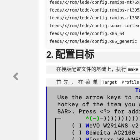
feeds/x/rom/lede/config.ramips-mt76x8
feeds/x/rom/lede/config.ramips-rt305x
feeds/x/rom/lede/config.ramips-rt3883
feeds/x/rom/lede/config.sunxi-cortexa
feeds/x/rom/lede/config.x86_64

feeds/x/rom/lede/config.x86_generic
2. 配置目标
make
在模版配置文件的基础上，执行
Target Profile
首先，在菜单