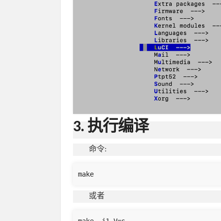
3. 执行编译
命令:
make
或者
make -j1 V=s