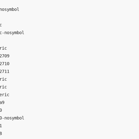
osymbol



-nosymbol

ic

709

710

711

ic

ic

ric

9



-nosymbol




