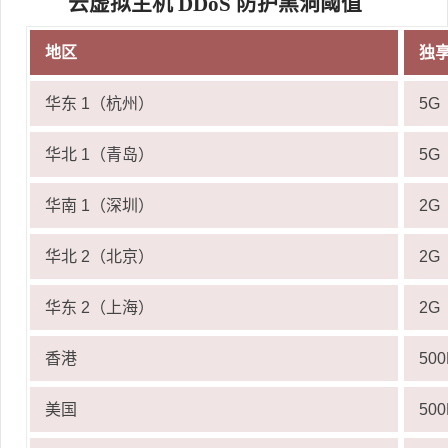
云虚拟主机 DDoS 防护黑洞阈值
地区
独
华东 1（杭州）
5G
华北 1（青岛）
5G
华南 1（深圳）
2G
华北 2（北京）
2G
华东 2（上海）
2G
香港
50
美国
50