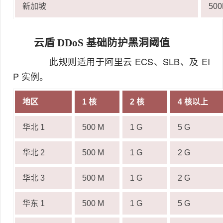
新加坡
50
云盾 DDoS 基础防护黑洞阈值
此规则适用于阿里云 ECS、SLB、及 EI
P 实例。
地区
1 核
2 核
4 核以上
华北 1
500 M
1 G
5 G
华北 2
500 M
1 G
2 G
华北 3
500 M
1 G
2 G
华东 1
500 M
1 G
5 G