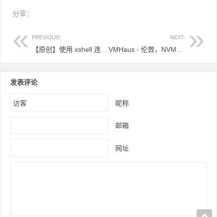
分享：
PREVIOUS:
NEXT:
【原创】使用 xshell 连接 google cloud VM
VMHaus - 伦敦，NVMe，每小时/每年结算，BGP，自定义面板，LIR服务 - 每年$ 15
发表评论
昵称
邮箱
网址