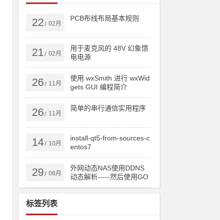
PCB布线布局基本规则
22
02月
/
用于麦克风的 48V 幻象馈
21
02月
/
电电源
使用 wxSmith 进行 wxWid
26
11月
/
gets GUI 编程简介
简单的串行通信实用程序
26
11月
/
install-qt5-from-sources-c
14
10月
/
entos7
外网动态NAS使用DDNS
29
08月
/
动态解析-----然后使用GO
DADDY跟踪IP实现顶级域
名或者二级域名直接实时
标签列表
更新IP！