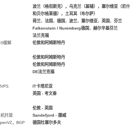
波兰（格但斯克），乌克兰（基辅），塞尔维亚（尼什
和贝尔格莱德），土耳其（布尔萨）
荷兰
，
法国
，
德国
，
波兰
，
塞尔维亚
，
英国
，
芬兰
Falkenstein / Nuremberg德国
，
赫尔辛基芬兰
法兰克福
oS缓解
伦敦和阿姆斯特丹
伦敦和阿姆斯特丹
伦敦和阿姆斯特丹
DE法兰克福
VPS
IT卡塔尼亚
英国 - 考文垂
伦敦 - 英国
主机托管
Sandefjord - 挪威
enVZ，BGP
德国杜塞尔多夫