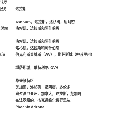
 布法罗
用服务
达拉斯
Ashburn，达拉斯，洛杉矶，迈阿密
S缓解
洛杉矶，达拉斯和阿什伯恩
洛杉矶，达拉斯和阿什伯恩
洛杉矶，达拉斯和阿什伯恩
托管
伯克利斯普林斯（WV），堪萨斯城（密苏里州）
堪萨斯城
，
蒙特利尔/ OVH
华盛顿特区
芝加哥，洛杉矶，迈阿密，多伦多
宾夕法尼亚州
，
加拿大
，
达拉斯
，
芝加哥
布法罗纽约
，
杰克逊维尔佛罗里达
Phoenix Arizona