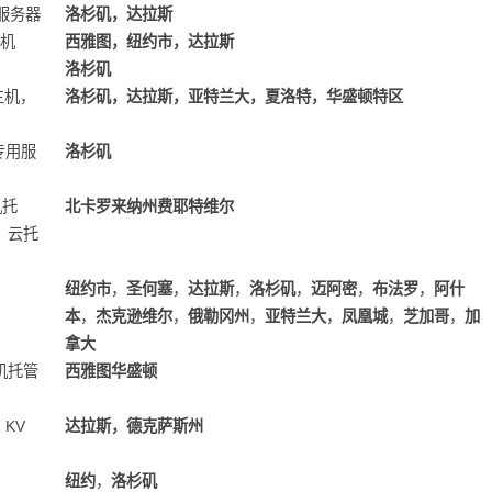
用服务器
洛杉矶，达拉斯
主机
西雅图，纽约市，达拉斯
洛杉矶
享主机，
洛杉矶，达拉斯，亚特兰大，夏洛特，华盛顿特区
专用服
洛杉矶
机托
北卡罗来纳州费耶特维尔
，云托
纽约市
，
圣何塞
，
达拉斯
，
洛杉矶
，
迈阿密
，
布法罗
，
阿什
本
，
杰克逊维尔
，
俄勒冈州
，
亚特兰大
，
凤凰城
，
芝加哥
，
加
拿大
主机托管
西雅图华盛顿
，KV
达拉斯，德克萨斯州
纽约
，
洛杉矶