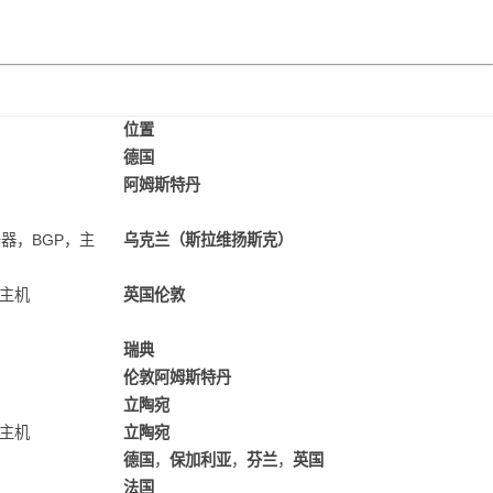
.....
位置
德国
阿姆斯特丹
服务器，BGP，主
乌克兰（斯拉维扬斯克）
享主机
英国伦敦
瑞典
伦敦阿姆斯特丹
立陶宛
享主机
立陶宛
德国
，
保加利亚
，
芬兰
，
英国
法国