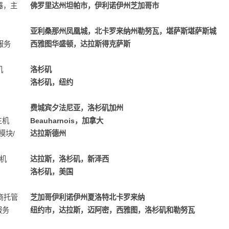
务器，主
佛罗里达州坦帕市，伊利诺伊州芝加哥市
亚利桑那州凤凰城，北卡罗来纳州勒努瓦，堪萨斯堪萨斯城
服务
西雅图华盛顿，达拉斯得克萨斯
机
洛杉矶
洛杉矶，纽约
费城宾夕法尼亚，洛杉矶加州
主机
Beauharnois，加拿大
a模块/
达拉斯德州
主机
达拉斯，洛杉矶，新泽西
洛杉矶，美国
销商托管
芝加哥伊利诺伊州夏洛特北卡罗来纳
服务
纽约市，达拉斯，迈阿密，西雅图，洛杉矶和勒努瓦