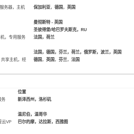
专用服务器，主机
保加利亚
，
德国
，
英国
曼彻斯特 - 英国
圣彼得堡/哈巴罗夫斯克，RU
享主机，专用服务
法国，荷兰
法国，德国，芬兰，荷兰，俄罗斯，波兰，英国
VM，共享主机，经
德国
，
英国
，
芬兰
，
法国
.....
位置
服务
新泽西州，洛杉矶
温尼伯，温哥华
管云VP
巴尔的摩，达拉斯，西雅图