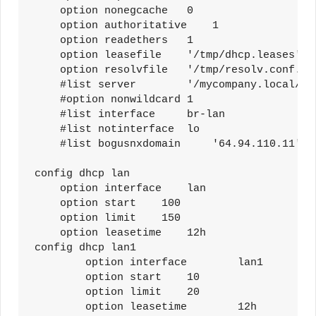
    option nonegcache   0

    option authoritative    1

    option readethers   1

    option leasefile    '/tmp/dhcp.leases'

    option resolvfile   '/tmp/resolv.conf.aut
    #list server        '/mycompany.local/1.2
    #option nonwildcard 1

    #list interface     br-lan

    #list notinterface  lo

    #list bogusnxdomain     '64.94.110.11'

config dhcp lan

    option interface    lan

    option start    100

    option limit    150

    option leasetime    12h

config dhcp lan1

        option interface        lan1

        option start    10

        option limit    20

        option leasetime        12h
