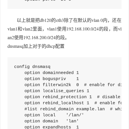
以上就是把db120的eth3除了在默认的vlan 0内，还在
vlan1和vlan2里面，vlan1使用192.168.100.0/24的段，而vl
an2使用192.168.200.0/24的段。
dnsmasq加上对于的dhcp配置
config dnsmasq

    option domainneeded 1

    option boguspriv    1

    option filterwin2k  0  # enable for dial 
    option localise_queries 1

    option rebind_protection 1  # disable if
    option rebind_localhost 1  # enable for 
    #list rebind_domain example.lan  # white
    option local    '/lan/'

    option domain   'lan'

    option expandhosts  1
