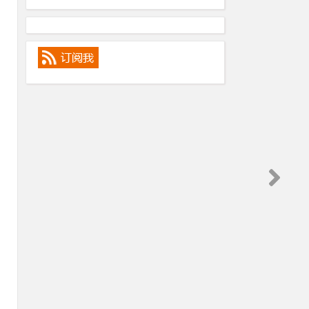
额
，
返
这