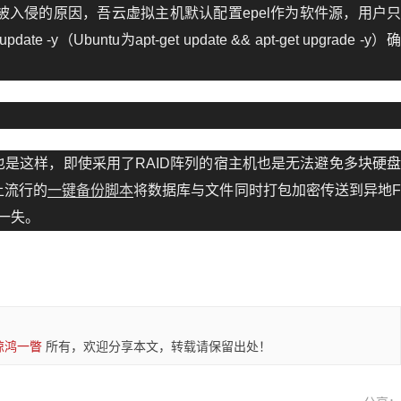
器被入侵的原因，吾云虚拟主机默认配置epel作为软件源，用户
-y（Ubuntu为apt-get update && apt-get upgrade -y）
是这样，即使采用了RAID阵列的宿主机也是无法避免多块硬
上流行的
一键备份脚本
将数据库与文件同时打包加密传送到异地
无一失。
惊鸿一瞥
所有，欢迎分享本文，转载请保留出处！