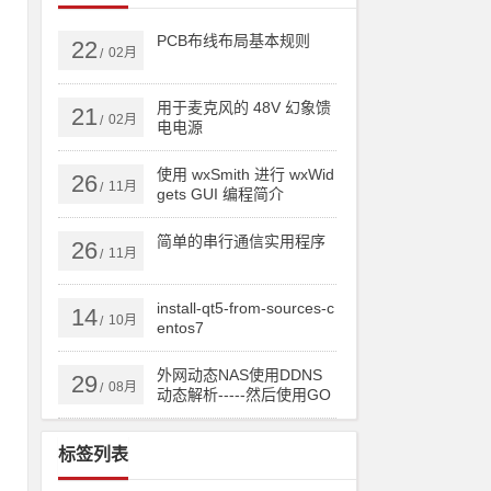
PCB布线布局基本规则
22
02月
/
用于麦克风的 48V 幻象馈
21
02月
/
电电源
重
。
使用 wxSmith 进行 wxWid
26
11月
/
gets GUI 编程简介
相
简单的串行通信实用程序
26
11月
/
s
install-qt5-from-sources-c
14
10月
/
entos7
外网动态NAS使用DDNS
29
08月
/
动态解析-----然后使用GO
DADDY跟踪IP实现顶级域
名或者二级域名直接实时
标签列表
更新IP！