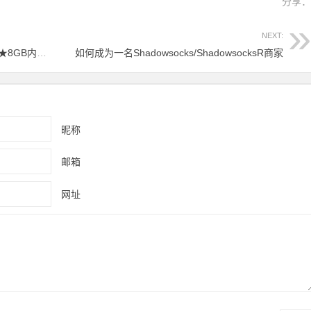
分享
NEXT:
Serveyoursite：专用服务器★500GB硬盘★8GB内存★只需$ 35.99 /月
如何成为一名Shadowsocks/ShadowsocksR商家
昵称
邮箱
网址