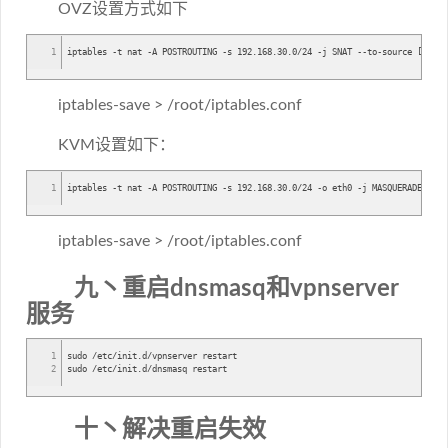
OVZ设置方式如下
1
iptables -t nat -A POSTROUTING -s 192.168.30.0/24 -j SNAT --to-source [YOUR 
iptables-save > /root/iptables.conf
KVM设置如下：
1
iptables -t nat -A POSTROUTING -s 192.168.30.0/24 -o eth0 -j MASQUERADE
iptables-save > /root/iptables.conf
九丶重启dnsmasq和vpnserver
服务
1
sudo /etc/init.d/vpnserver restart
2
sudo /etc/init.d/dnsmasq restart
十丶解决重启失效