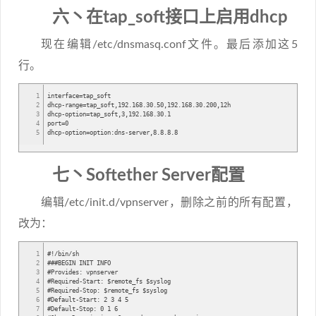
六丶在tap_soft接口上启用dhcp
现在编辑/etc/dnsmasq.conf文件。最后添加这5
行。
1
interface=tap_soft
2
dhcp-range=tap_soft,192.168.30.50,192.168.30.200,12h
3
dhcp-option=tap_soft,3,192.168.30.1
4
port=0
5
dhcp-option=option:dns-server,8.8.8.8
七丶Softether Server配置
编辑/etc/init.d/vpnserver，删除之前的所有配置，
改为：
1
#!/bin/sh
2
###BEGIN INIT INFO
3
#Provides: vpnserver
4
#Required-Start: $remote_fs $syslog
5
#Required-Stop: $remote_fs $syslog
6
#Default-Start: 2 3 4 5
7
#Default-Stop: 0 1 6