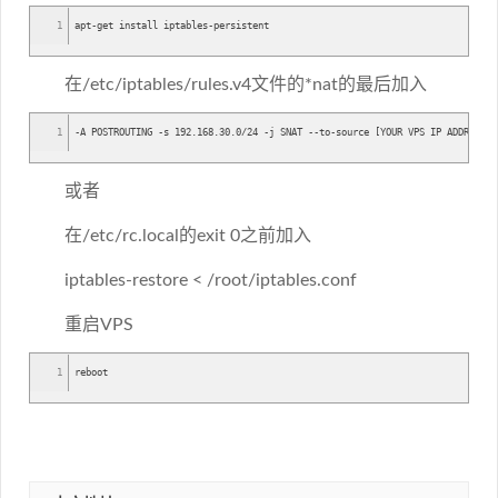
1
apt-get install iptables-persistent
在/etc/iptables/rules.v4文件的*nat的最后加入
1
-A POSTROUTING -s 192.168.30.0/24 -j SNAT --to-source [YOUR VPS IP ADDRESS]
或者
在/etc/rc.local的exit 0之前加入
iptables-restore < /root/iptables.conf
重启VPS
1
reboot