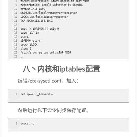
8
#Short-Description: Start daemon at boot time
9
#Description: Enable Softether by daemon.
10
###END INIT INFO
11
DAEMON=/usr/local/vpnserver/vpnserver
12
LOCK=/var/lock/subsys/vpnserver
13
TAP_ADDR=192.168.30.1
14
15
test -x $DAEMON || exit 0
16
case "$1" in
17
start)
18
$DAEMON start
19
touch $LOCK
20
sleep 1
21
/sbin/ifconfig tap_soft $TAP_ADDR
22
;;
23
stop)
24
$DAEMON stop
八丶内核和iptables配置
25
rm $LOCK
26
;;
27
restart)
编辑/etc/sysctl.conf，加入：
28
$DAEMON stop
29
sleep 3
30
$DAEMON start
31
sleep 1
1
net.ipv4.ip_forward = 1
32
/sbin/ifconfig tap_soft $TAP_ADDR
33
;;
34
*)
35
echo "Usage: $0 {start|stop|restart}"
然后运行以下命令同步保存配置。
36
exit 1
37
esac
38
exit 0
1
sysctl -p